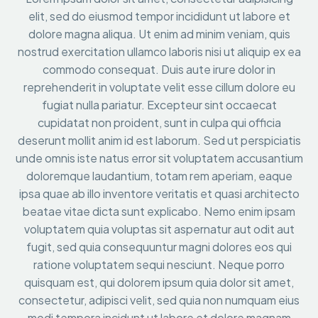
elit, sed do eiusmod tempor incididunt ut labore et
dolore magna aliqua. Ut enim ad minim veniam, quis
nostrud exercitation ullamco laboris nisi ut aliquip ex ea
commodo consequat. Duis aute irure dolor in
reprehenderit in voluptate velit esse cillum dolore eu
fugiat nulla pariatur. Excepteur sint occaecat
cupidatat non proident, sunt in culpa qui officia
deserunt mollit anim id est laborum. Sed ut perspiciatis
unde omnis iste natus error sit voluptatem accusantium
doloremque laudantium, totam rem aperiam, eaque
ipsa quae ab illo inventore veritatis et quasi architecto
beatae vitae dicta sunt explicabo. Nemo enim ipsam
voluptatem quia voluptas sit aspernatur aut odit aut
fugit, sed quia consequuntur magni dolores eos qui
ratione voluptatem sequi nesciunt. Neque porro
quisquam est, qui dolorem ipsum quia dolor sit amet,
consectetur, adipisci velit, sed quia non numquam eius
modi tempora incidunt ut labore et dolore magnam