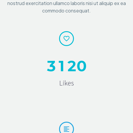
nostrud exercitation ullamco laboris nisi ut aliquip ex ea
commodo consequat.


3
1
2
0
Likes

