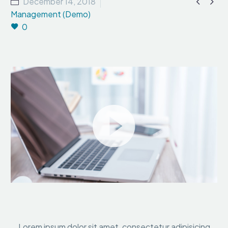


December 14, 2018
Management (Demo)
0
Video
Player
Lorem ipsum dolor sit amet, consectetur adipisicing